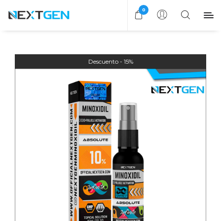
0
15%