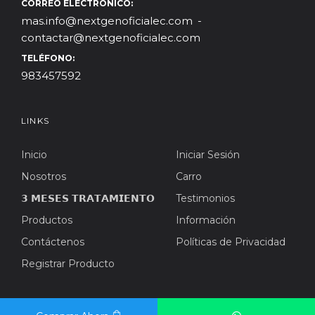
CORREO ELECTRONICO:
mas.info@nextgenoficialec.com
contactar@nextgenoficialec.com
TELÉFONO:
983457592
LINKS
Inicio
Iniciar Sesión
Nosotros
Carro
𝟯 𝗠𝗘𝗦𝗘𝗦 𝗧𝗥𝗔𝗧𝗔𝗠𝗜𝗘𝗡𝗧𝗢
Testimonios
Productos
Información
Contáctenos
Políticas de Privacidad
Registrar Producto
BOLETÍN INFORMATIVO